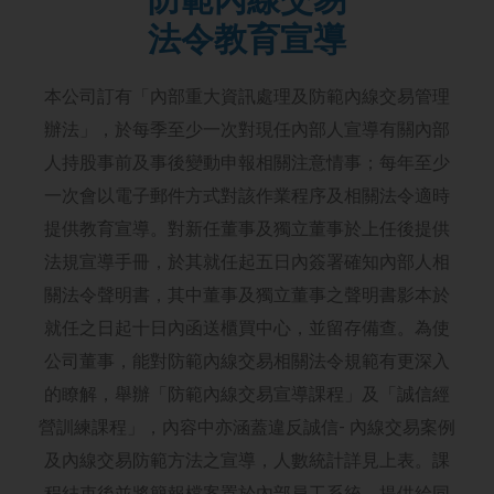
法令教育宣導
本公司訂有「內部重大資訊處理及防範內線交易管理
辦法」，於每季至少一次對現任內部人宣導有關內部
人持股事前及事後變動申報相關注意情事；每年至少
一次會以電子郵件方式對該作業程序及相關法令適時
提供教育宣導。對新任董事及獨立董事於上任後提供
法規宣導手冊，於其就任起五日內簽署確知內部人相
關法令聲明書，其中董事及獨立董事之聲明書影本於
就任之日起十日內函送櫃買中心，並留存備查。為使
公司董事，能對防範內線交易相關法令規範有更深入
的瞭解，舉辦「防範內線交易宣導課程」及「誠信經
營訓練課程」，內容中亦涵蓋違反誠信- 內線交易案例
及內線交易防範方法之宣導，人數統計詳見上表。課
程結束後並將簡報檔案置於內部員工系統，提供給同