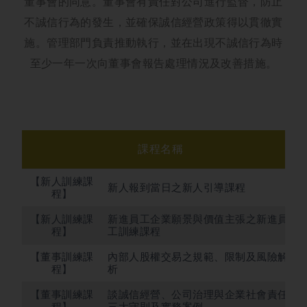
董事會的同意。董事會有責任對公司進行監督，防止
不誠信行為的發生，並確保誠信經營政策得以貫徹實
施。管理部門負責推動執行，並在出現不誠信行為時
至少一年一次向董事會報告處理情況及改善措施。
課程名稱
【新人訓練課
新人報到當日之新人引導課程
程】
【新人訓練課
新進員工企業願景與價值主張之新進員
程】
工訓練課程
【董事訓練課
內部人股權交易之規範、限制及風險解
程】
析
【董事訓練課
談誠信經營、公司治理與企業社會責任
程】
三大守則及實務案例