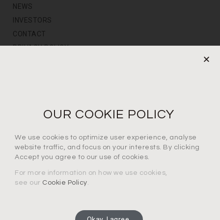
NEWS
INVESTORS
CONTACT
PRIVACY POLICY
NEWS LETTER
For the latest products, events and exclusive offers
OUR COOKIE POLICY
I agree to the privacy policy*
We use cookies to optimize user experience, analyse
website traffic, and focus on your interests. By clicking
Accept you agree to our use of cookies.
For more information on how we use cookies,
see our
Cookie Policy
.
SUBSCRIBE
Okay, I agree.