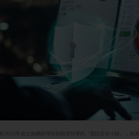
於2023年成立由總經理特別助理領導的『資訊安全小組』，統