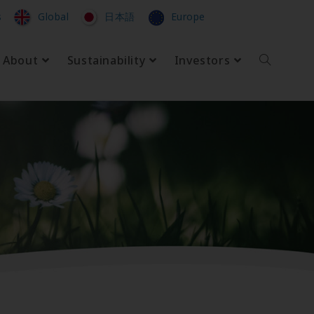
s
Global
日本語
Europe
About
Sustainability
Investors