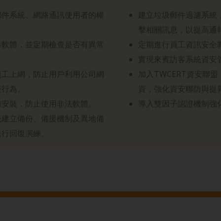
郵件系統、網路通訊使用者的權
建立垃圾郵件過濾系統
擊相關訊息，以提高通
毒軟體，並定期檢查是否有異常
定期進行員工資訊安全
實現來賓訪客系統資安
員工上網，防止用戶利用公司網
加入TWCERT資安聯
侵行為。
資，強化資安聯防與提
體安裝，防止使用非法軟體。
導入雙因子認證機制強
統建立備份、備援機制及異地備
進行回復演練。