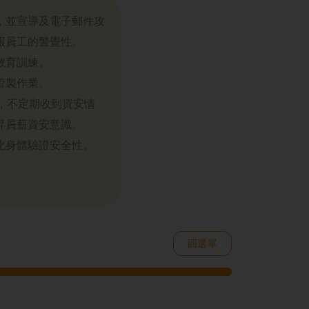
，並宣導及電子郵件攻
報員工的警覺性。
教育訓練。
管製作業。
盟，不定期收到資安情
昇員薪資安意識。
化身體驗證安全性。
回選單