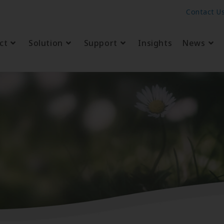
Contact U
ct
Solution
Support
Insights
News