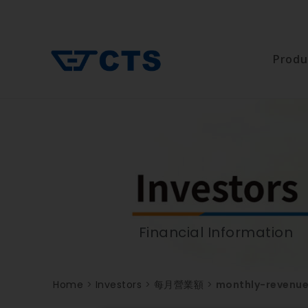
Produ
Financial Information
Home
>
Investors
>
每月營業額
>
monthly-revenu