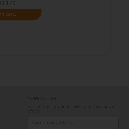
43.17%
20.40%
NEWS LETTER
For the latest products, events and exclusive
offers