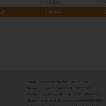
15,173
-
累計
234,349
-
Taiwan
info@ctsystem.com /
+886-2-2698-9661
Sweden
info@ctsystem.se
/
+46-3-1221-980
Austria
cts_ce@ctsystem.com
/
+43-1-343-9553-50
Japan
cts_japan@ctsystem.com
/
+81-6-6450-8890