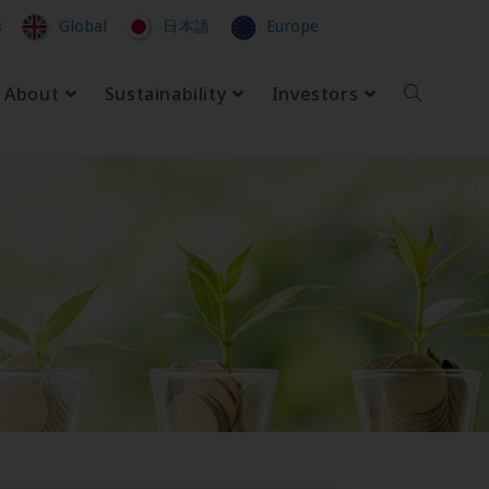
s
Global
日本語
Europe
About
Sustainability
Investors