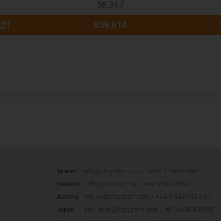
58,367
累計
858,614
Taiwan
info@ctsystem.com /
+886-2-2698-9661
Sweden
info@ctsystem.se
/
+46-3-1221-980
Austria
cts_ce@ctsystem.com
/
+43-1-343-9553-50
Japan
cts_japan@ctsystem.com
/
+81-6-6450-8890