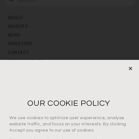
ABOUT
INSIGHTS
NEWS
INVESTORS
CONTACT
PRIVACY POLICY
NEWS LETTER
For the latest products, events and exclusive offers
OUR COOKIE POLICY
I agree to the privacy policy*
We use cookies to optimize user experience, analyse
website traffic, and focus on your interests. By clicking
Accept you agree to our use of cookies.