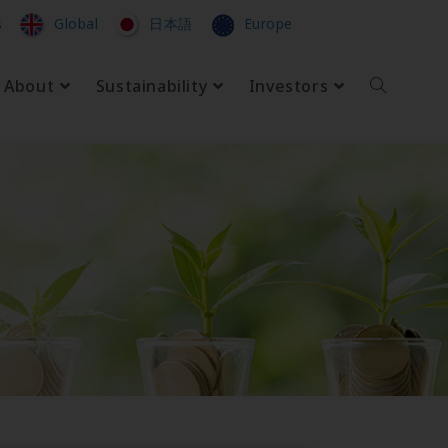
s
Global
日本語
Europe
About
Sustainability
Investors