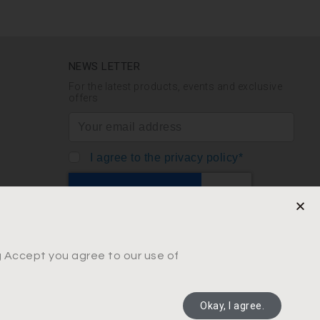
NEWS LETTER
For the latest products, events and exclusive
offers
I agree to the privacy policy*
SUBSCRIBE
ng Accept you agree to our use of
Okay, I agree.