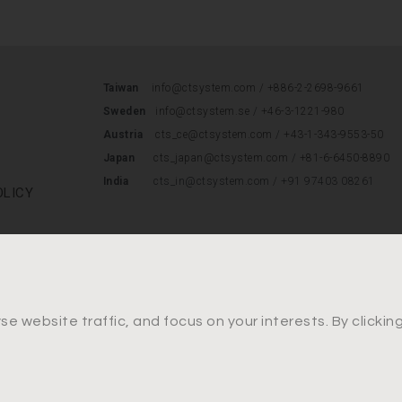
Taiwan
info@ctsystem.com /
+886-2-2698-9661
Sweden
info@ctsystem.se
/
+46-3-1221-980
Austria
cts_ce@ctsystem.com
/
+43-1-343-9553-50
Japan
cts_japan@ctsystem.com
/
+81-6-6450-8890
India
cts_in@ctsystem.com / +91 97403 08261
OLICY
e website traffic, and focus on your interests. By clicki