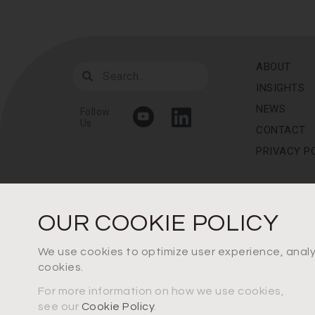
ABOUT
INSIGHTS
NEWS
Follow
Us
CONTACT
PRIVACY P
OUR COOKIE POLICY
We use cookies to optimize user experience, analys
cookies.
For more information on how we use cookies,
see our
Cookie Policy
.