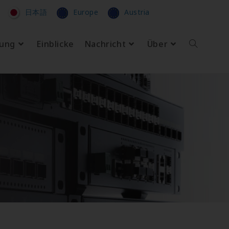
日本語
Europe
Austria
zung
Einblicke
Nachricht
Über