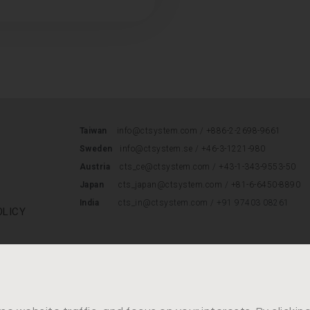
Taiwan
info@ctsystem.com /
+886-2-2698-9661
Sweden
info@ctsystem.se
/
+46-3-1221-980
Austria
cts_ce@ctsystem.com
/
+43-1-343-9553-50
Japan
cts_japan@ctsystem.com
/
+81-6-6450-8890
India
cts_in@ctsystem.com / +91 97403 08261
OLICY