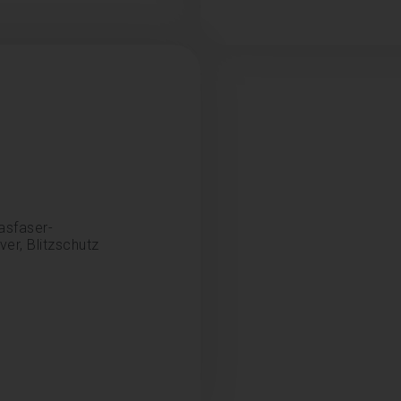
asfaser-
er, Blitzschutz