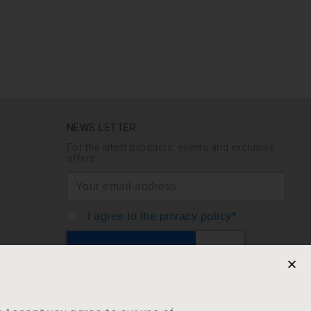
NEWS LETTER
For the latest products, events and exclusive
offers
I agree to the privacy policy*
SUBSCRIBE