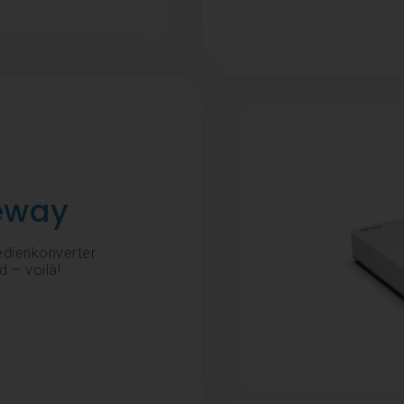
eway
edienkonverter
 – voilà!