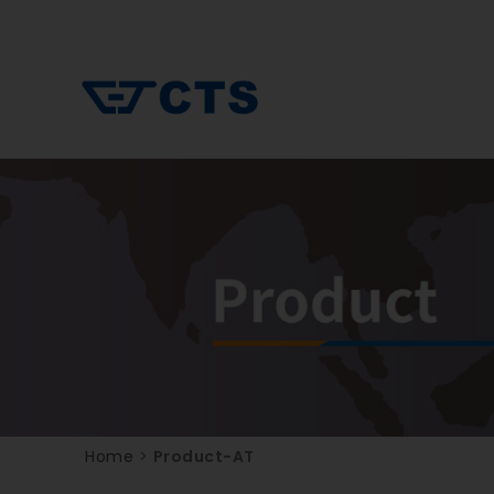
Home
>
Product-AT