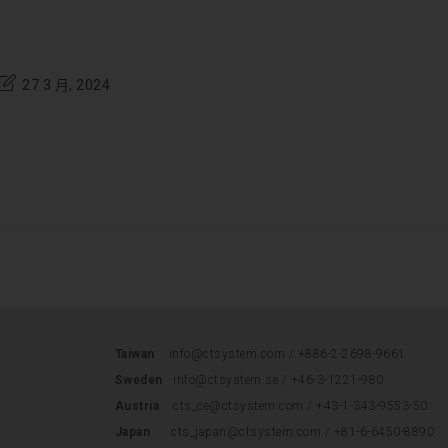
27 3 月, 2024
Taiwan
info@ctsystem.com /
+886-2-2698-9661
Sweden
info@ctsystem.se
/
+46-3-1221-980
Austria
cts_ce@ctsystem.com
/
+43-1-343-9553-50
Japan
cts_japan@ctsystem.com
/
+81-6-6450-8890