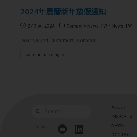
2024年農曆新年放假通知
27 3 月, 2024
Company News-TW
/
News-TW
Dear Valued Customers, Connect...
Continue Reading
ABOUT
INSIGHTS
NEWS
Follow
Us
CONTACT