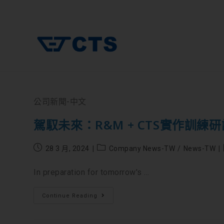
公司新聞-中文
駕馭未來：R&M + CTS實作訓
28 3 月, 2024
Company News-TW
/
News-TW
In preparation for tomorrow's ...
Continue Reading