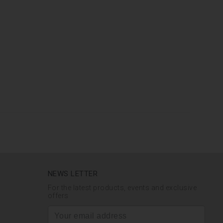
NEWS LETTER
For the latest products, events and exclusive
offers