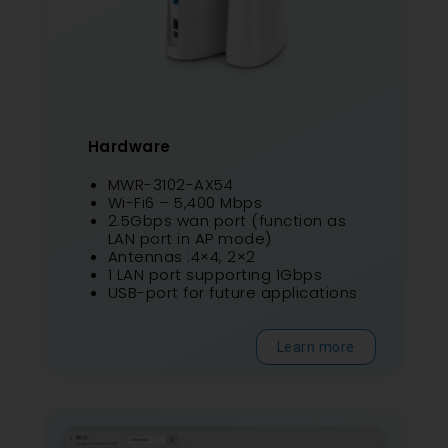
Hardware
MWR-3102-AX54
Wi-Fi6 – 5,400 Mbps
2.5Gbps wan port (function as
LAN port in AP mode)
Antennas :4×4, 2×2
1 LAN port supporting 1Gbps
USB-port for future applications
Learn more