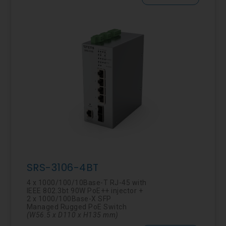
SRS-3106-4BT
4 x 1000/100/10Base-T RJ-45 with
IEEE 802.3bt 90W PoE++ injector +
2 x 1000/100Base-X SFP
Managed Rugged PoE Switch
(
W56.5
x D110 x H135 mm)