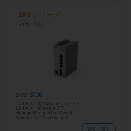
SRSシリーズ
-30℃~70℃
SRS-3106
4 x 1000/100/10Base-T RJ-45 +
2 x 1000/100Base-X SFP
Managed Rugged PoE Switch
(
W56.5
x D110 x H135 mm)
詳しく知る