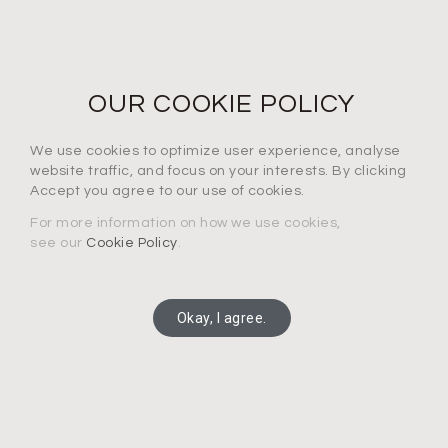
定期購読
メールアドレスを登録
OUR COOKIE POLICY
We use cookies to optimize user experience, analyse
プライバシーポリシーに同意します*
website traffic, and focus on your interests. By clicking
Accept you agree to our use of cookies.
For more information on how we use cookies,
see our
Cookie Policy
.
通知を受け取る
Okay, I agree.
Copyright 2025 Connection Technology Systems Inc.