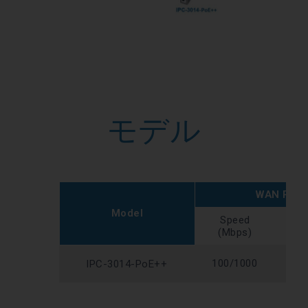
モデル
WAN Port
Model
Speed
Typ
(Mbps)
100/1000
SFP
IPC-3014-PoE++