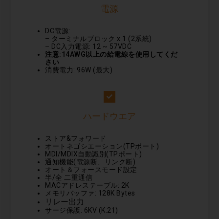
電源
DC電源:
– ターミナルブロック x 1 (2系統)
– DC入力電源: 12 ~ 57VDC
注意:14AWG以上の給電線を使用してくだ
さい
消費電力: 96W (最大)
ハードウエア
ストア&フォワード
オートネゴシエーション(TPポート)
MDI/MDIX自動識別(TPポート)
通知機能(電源断、リンク断)
オート＆フォースモード設定
半/全 二重通信
MACアドレステーブル: 2K
メモリバッファ: 128K Bytes
リレー出力
サージ保護: 6KV (K.21)