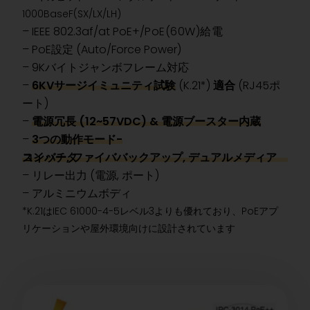
1000BaseF(SX/LX/LH)
– IEEE 802.3af/at PoE+
/
PoE(60W)給電
–
PoE設定 (Auto/Force Power)
– 9Kバイトジャンボフレーム対応
–
6KVサージイミュニティ試験
(K.21*)
適合
(RJ45ポ
ート)
–
電源冗長 (12~57VDC) & 電源ブースター内蔵
–
3つの動作モード-
スイッチ, ファイババックアップ, デュアルメディアコンバータ
– リレー出力 (電源, ポート)
– アルミニウムボディ
*K.21はIEC 61000-4-5レベル3よりも優れており、PoEアプ
リケーションや屋外環境向けに設計されています