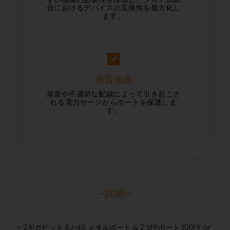
合におけるデバイスの互換性を最大化し
ます。
避雷保護
落雷や不適切な配線によって引き起こさ
れる電力サージからポートを保護しま
す。
-詳細-
– 2ギガビット RJ-45 メタルポート & 2 SFPポート 100FX or