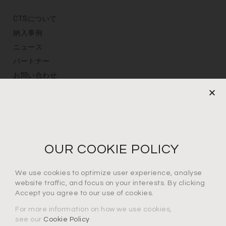
CTSについて
納入事例
ニュース
パートナー
お問い合わせ
プライバシーポリシー
定期購読
メールアドレスを登録
OUR COOKIE POLICY
We use cookies to optimize user experience, analyse
プライバシーポリシーに同意します*
website traffic, and focus on your interests. By clicking
Accept you agree to our use of cookies.
For more information on how we use cookies,
see our
Cookie Policy
.