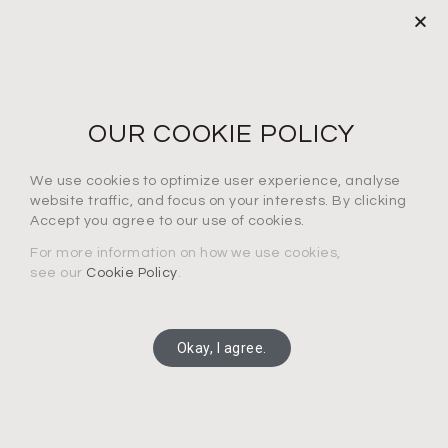
プライバシーポリシー
定期購読
メールアドレスを登録
OUR COOKIE POLICY
We use cookies to optimize user experience, analyse
プライバシーポリシーに同意します*
website traffic, and focus on your interests. By clicking
Accept you agree to our use of cookies.
For more information on how we use cookies,
see our
Cookie Policy
.
通知を受け取る
Okay, I agree.
Copyright 2025 Connection Technology Systems Inc.