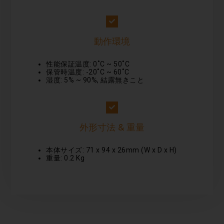
動作環境
性能保証温度: 0˚C ~ 50˚C
保管時温度: -20˚C ~ 60˚C
湿度: 5% ~ 90%, 結露無きこと
外形寸法 & 重量
本体サイズ: 71 x 94 x 26mm (W x D x H)
重量: 0.2 Kg