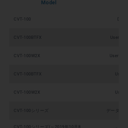
Model
In
CVT-100
Data
CVT-100BTFX
User's G
CVT-100W2X
User's G
CVT-100BTFX
User's
CVT-100W2X
User's
CVT-100シリーズ
データシー
CVT-100シリーズ(～2019年10月8